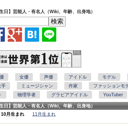
生日】芸能人・有名人（Wiki、年齢、出身地）
優
女優
声優
アイドル
モデル
歌手
ミュージシャン
作家
ファッションモ
ト
物理学者
グラビアアイドル
YouTuber
生日】芸能人・有名人（Wiki、年齢、出身地）
10月生まれ
11月生まれ