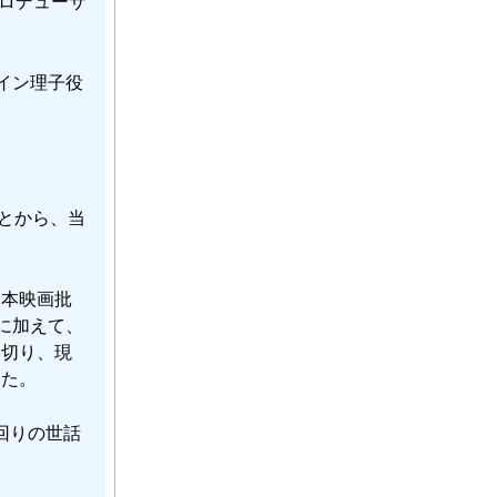
プロデューサ
イン理子役
ことから、当
日本映画批
に加えて、
じ切り、現
いた。
回りの世話