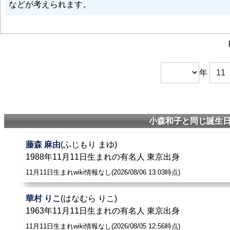
などが考えられます。
中森明菜
: 『ザ・ベストテン』1988年年間ベストテン9位
ムードを持ち、初主演映画から勘のいい芝居をしている。
大原櫻子
: 第23回日本映画批評家大賞・新人賞・
小森和子
賞
年
小森七郎
: 息子の元妻は映画評論家の
小森和子
。
関根勤
:
小森和子
小森和子と同じ誕生日
宮崎邦次
: また週刊誌に映画評論の連載を持ち、
小森和子
を
藤森 麻由
(ふじもり まゆ)
吉本実憂
: 第30回日本映画批評家大賞授賞式で、新人女優賞
1988年11月11日生まれの有名人 東京出身
11月11日生まれwiki情報なし(2026/08/06 13:03時点)
モトーラ世理奈
: 第29回日本映画批評家大賞 新人女優賞（
華村 りこ
(はなむら りこ)
淀川長治
: 『映画の友』時代の部下には
小森和子
、写真部長
1963年11月11日生まれの有名人 東京出身
11月11日生まれwiki情報なし(2026/08/05 12:56時点)