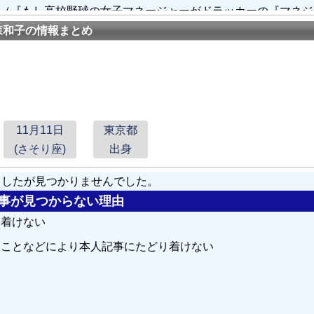
（『もし高校野球の女子マネージャーがドラッカーの『マネジ
森和子の情報まとめ
小森和子
によって"blessed child"を意味する日本名「幸子」
訳つき』監修・著 渡辺晴世,矢崎理恵,
小森和子
,奥原淳子共著 ア
ーズ
11月11日
東京都
(さそり座)
出身
しましたが見つかりませんでした。
ラの開拓を得意とし
小森和子
・浦辺粂子・坂上二郎などの物真
の記事が見つからない理由
原彰晃私選弁護人）ら、話題の人物を好んで演じた。
り着けない
ることなどにより本人記事にたどり着けない
とともに第43回報知映画賞新人賞および第33回高崎映画祭最
画批評家大賞新人女優賞（
小森和子
賞）を受賞。
る
ルに講演会に行って小森の話に感銘を受ける。