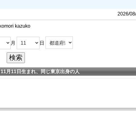
に「TATTOO」がランクインした際、お祝いで駆けつけた
小森和
2026/08
komori kazuko
（『カノジョは嘘を愛しすぎてる』）
月
日
11月11日生まれ、同じ東京出身の人
師と仰いでいた。
（
小森和子
賞）を受賞。
小森和子
賞）「おいしい家族」「ブラック校則」
には有名なカメラマン早田雄二がいた。