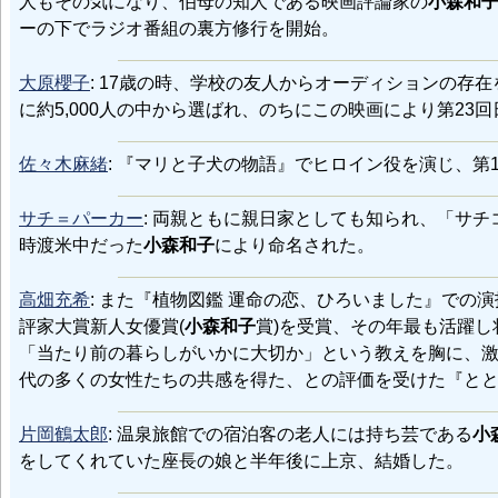
人もその気になり、伯母の知人である映画評論家の
小森和
ーの下でラジオ番組の裏方修行を開始。
大原櫻子
: 17歳の時、学校の友人からオーディションの
に約5,000人の中から選ばれ、のちにこの映画により第23
佐々木麻緒
: 『マリと子犬の物語』でヒロイン役を演じ、第
サチ＝パーカー
: 両親ともに親日家としても知られ、「サチコ」と
時渡米中だった
小森和子
により命名された。
高畑充希
: また『植物図鑑 運命の恋、ひろいました』での
評家大賞新人女優賞(
小森和子
賞)を受賞、その年最も活躍
「当たり前の暮らしがいかに大切か」という教えを胸に、
代の多くの女性たちの共感を得た、との評価を受けた『と
片岡鶴太郎
: 温泉旅館での宿泊客の老人には持ち芸である
小
をしてくれていた座長の娘と半年後に上京、結婚した。