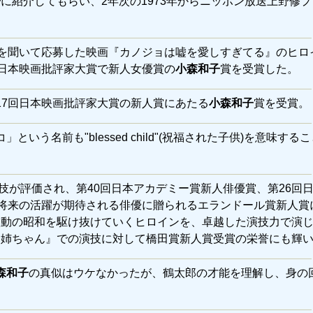
子
に紹介してもらい、2年次の1973年からニッポン放送上野修
存在を聞いて応募した映画『カノジョは嘘を愛しすぎてる』のヒロ
回日本映画批評家大賞で新人女優賞の
小森和子
賞を受賞した。
17回日本映画批評家大賞の新人賞にあたる
小森和子
賞を受賞。
いう名前も"blessed child"(祝福された子供)を意味する
演技が評価され、第40回日本アカデミー賞新人俳優賞、第26回
し将来の活躍が期待される俳優に贈られるエランドール賞新人賞
激動の昭和を駆け抜けていくヒロインを、卓越した演技力で演
と姉ちゃん』での演技に対して橋田賞新人賞受賞の栄誉にも輝
森和子
の真似はウケなかったが、鶴太郎の才能を理解し、身の