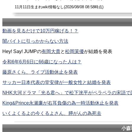
11月11日生まれwiki情報なし(2026/08/08 08:58時点)
動画を見るだけで10万円稼げる！？
闇バイトに引っかからない方法
Hey! Say! JUMPの
有岡大貴
と
松岡茉優
が結婚を発表
令和6年6月6日に66歳になった人は？
藤原さくら、ライブ活動休止を発表
サッカー日本代表の堂安律が一般女性と結婚を発表
NHK大河ドラマ「光る君へ」で松下洸平がペラペラの宋語で
King&Prince永瀬廉が右耳負傷の為一時活動休止を発表
いくよくるよの今くるよさん、膵がんの為死去
小森