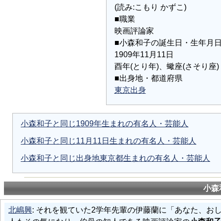
(読み:こもり かずこ)
■職業
映画評論家
■小森和子の誕生日・生年月
1909年11月11日
酉年(とり年)、蠍座(さそり座)
■出身地・都道府県
東京出身
小森和子と同じ1909年生まれの有名人・芸能人
小森和子と同じ11月11日生まれの有名人・芸能人
小森和子と同じ出身地東京都生まれの有名人・芸能人
小森
北嶋興
: それを観ていた2学年先輩の伊藤蘭に「あなた、お