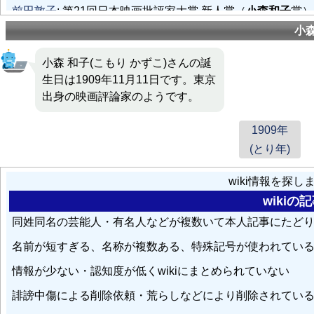
前田敦子
: 第21回日本映画批評家大賞 新人賞（
小森和子
賞）
読んだら』）
小
シャーリー＝マクレーン
: 娘であるサチ・パーカーの名前は
小森 和子(こもり かずこ)さんの誕
づけられた。
生日は1909年11月11日です。東京
出身の映画評論家のようです。
佐々木瑞枝
: 『会話で覚える形式名詞 英語・中国語・韓国語
アカデミック・ジャパニーズ日本語表現ハンドブックシリ
1909年
(とり年)
向田邦子
: 同時に、
小森和子
ら映画界などの人脈が出来る。
wiki情報を探
片岡鶴太郎
: お茶の間に定着して以降、物真似では老けキャ
wiki
れ、後年にも、宮路年雄（城南電機社長）や横山昭二（麻
同姓同名の芸能人・有名人などが複数いて本人記事にたど
名前が短すぎる、名称が複数ある、特殊記号が使われてい
南沙良
: 同映画での演技が評価され、ダブル主演の蒔田彩珠
賞、南単独で第61回ブルーリボン賞新人賞、第28回日本映
情報が少ない・認知度が低くwikiにまとめられていない
誹謗中傷による削除依頼・荒らしなどにより削除されてい
後藤邑子
: 映画評論家の
小森和子
が来ていた近所の市民ホー