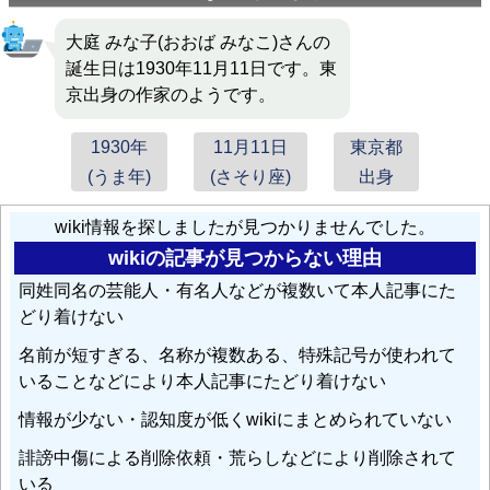
須賀敦子
: 選考委員は瀬戸内寂聴・田辺聖子・阿川弘
之・
大庭みな子
・佐伯彰一。
大庭 みな子(おおば みなこ)さんの
誕生日は1930年11月11日です。東
星新一
: 星作品の文庫解説には、SF作家仲間や親友とも
京出身の作家のようです。
いえる交友のあった北杜夫以外にも、井上ひさし、
大庭
みな子
、鶴見俊輔、尾崎秀樹、奥野健男ら大物の名が並
1930年
11月11日
東京都
ぶ（奥野などは本来は新潮文庫での太宰治担当解説者で
(うま年)
(さそり座)
出身
ある）。
wiki情報を探しましたが見つかりませんでした。
木崎さと子
: 『絵本・新編グリム童話選』髙村薫,松本侑
wikiの記事が見つからない理由
子,阿川佐和子,
大庭みな子
,津島佑子,中沢けい,皆川博子共
同姓同名の芸能人・有名人などが複数いて本人記事にた
著 毎日新聞社 2001 『グリムの森へ』（2015年3月 小
どり着けない
学館文庫）
名前が短すぎる、名称が複数ある、特殊記号が使われて
いることなどにより本人記事にたどり着けない
河野多恵子
:
大庭みな子
と共に女性初の芥川賞選考委員
となり、1987年から2007年まで務めた。
情報が少ない・認知度が低くwikiにまとめられていない
誹謗中傷による削除依頼・荒らしなどにより削除されて
いる