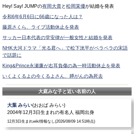
Hey! Say! JUMPの
有岡大貴
と
松岡茉優
が結婚を発表
令和6年6月6日に66歳になった人は？
藤原さくら、ライブ活動休止を発表
サッカー日本代表の堂安律が一般女性と結婚を発表
NHK大河ドラマ「光る君へ」で松下洸平がペラペラの宋語
で話題に
King&Prince永瀬廉が右耳負傷の為一時活動休止を発表
いくよくるよの今くるよさん、膵がんの為死去
大庭みな子と近い名前の人
大葉 みらい
(おおば みらい)
2004年12月3日生まれの有名人 福岡出身
12月3日生まれwiki情報なし(2026/08/09 14:51時点)