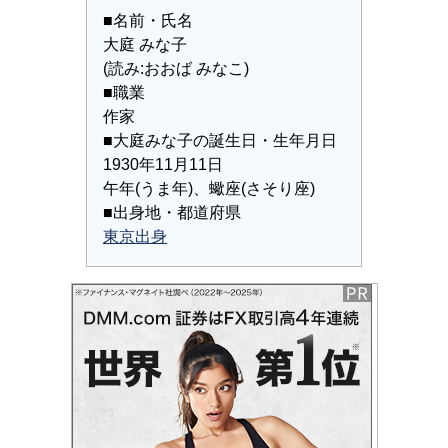
■名前・氏名
大庭 みな子
(読み:おおば みなこ)
■職業
作家
■大庭みな子の誕生日・生年月日
1930年11月11日
午年(うま年)、蠍座(さそり座)
■出身地・都道府県
東京出身