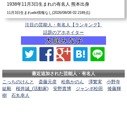
1938年11月3日生まれの有名人 熊本出身
11月3日生まれwiki情報なし(2026/08/08 02:21時点)
注目の芸能人・有名人【ランキング】
話題のアホネイター
最近追加された芸能人・有名人
こっちのけんと
斎藤元彦
松島かのん
澤繁実
小野寺
紘毅
桜井誠_(活動家)
安野貴博
ジャンボ松田
後藤輝
樹
石丸幸人