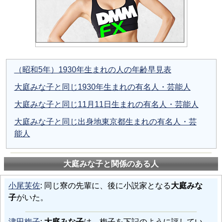
（昭和5年）1930年生まれの人の年齢早見表
大庭みな子と同じ1930年生まれの有名人・芸能人
大庭みな子と同じ11月11日生まれの有名人・芸能人
大庭みな子と同じ出身地東京都生まれの有名人・芸
能人
大庭みな子と関係のある人
小尾芙佐
: 同じ寮の先輩に、後に小説家となる
大庭みな
子
がいた。
津田梅子
:
大庭みな子
は、梅子を下記のように評してい