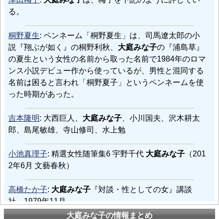
る。
桐野夏生
: ペンネーム「桐野夏生」は、司馬遼太郎の小
説『翔ぶが如く』の桐野利秋、
大庭みな子
の『浦島草』
の夏生という女性の名前から取った名前で1984年のロマ
ンス小説デビュー作から使っているが、男性と混同する
名前は困ると言われ「桐野夏子」というペンネームを使
った時期があった。
吉本隆明
: 大西巨人、
大庭みな子
、小川国夫、沢木耕太
郎、島尾敏雄、寺山修司、水上勉
小池真理子
: 精選女性随筆集6 宇野千代
大庭みな子
（201
2年6月 文藝春秋）
高橋たか子
:
大庭みな子
『対談・性としての女』講談
社、1979年11月。
大庭みな子の情報まとめ