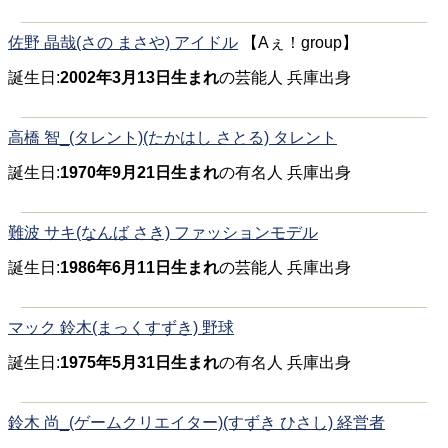
佐野 晶哉(さの まさや) アイドル
【Aぇ！group】
誕生日:
2002年3月13日生まれ
の芸能人 兵庫出身
高橋 智_(タレント)(たかはし さとる) タレント
誕生日:
1970年9月21日生まれ
の有名人 兵庫出身
難波 サキ(なんば さき) ファッションモデル
誕生日:
1986年6月11日生まれ
の芸能人 兵庫出身
マック 鈴木(まっくすずき) 野球
誕生日:
1975年5月31日生まれ
の有名人 兵庫出身
鈴木 尚_(ゲームクリエイター)(すずき ひさし) 経営者