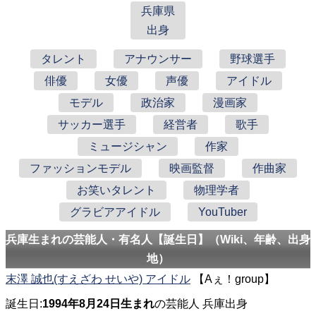
兵庫県
出身
タレント
アナウンサー
野球選手
俳優
女優
声優
アイドル
モデル
政治家
漫画家
サッカー選手
経営者
歌手
ミュージシャン
作家
ファッションモデル
映画監督
作曲家
お笑いタレント
物理学者
グラビアアイドル
YouTuber
兵庫生まれの芸能人・有名人【誕生日】（Wiki、年齢、出身
地）
末澤 誠也(すえざわ せいや) アイドル
【Aぇ！group】
誕生日:
1994年8月24日生まれ
の芸能人 兵庫出身