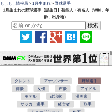
もしもし情報局
>
1月生まれ
>
野球選手
1月生まれの野球選手【誕生日】芸能人・有名人（Wiki、年
齢、出身地）
タレント
アナウンサー
野球選手
俳優
女優
声優
アイドル
モデル
政治家
漫画家
サッカー選手
経営者
歌手
ミュージシャン
作家