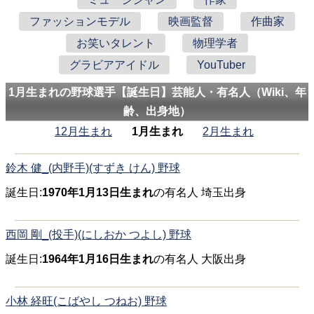
ファッションモデル
映画監督
作曲家
お笑いタレント
物理学者
グラビアアイドル
YouTuber
1月生まれの野球選手【誕生日】芸能人・有名人（Wiki、年
齢、出身地）
12月生まれ
1月生まれ
2月生まれ
鈴木 健_(内野手)(すずき けん) 野球
誕生日:
1970年1月13日生まれ
の有名人 埼玉出身
西岡 剛_(投手)(にしおか つよし) 野球
誕生日:
1964年1月16日生まれ
の有名人 大阪出身
小林 経旺(こばやし つねお) 野球