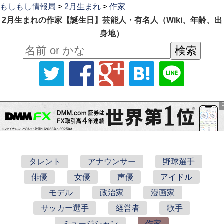
もしもし情報局
>
2月生まれ
>
作家
2月生まれの作家【誕生日】芸能人・有名人（Wiki、年齢、出
身地）
タレント
アナウンサー
野球選手
俳優
女優
声優
アイドル
モデル
政治家
漫画家
サッカー選手
経営者
歌手
ミュージシャン
作家